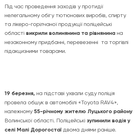
Під час проведення заходів у протидії
нелегальному обігу тютюнових виробів, спирту
та лікеро-горілчаної продукції поліцейські
області
викрили волинянина та рівнянина
на
незаконному придбанні, перевезенні та торгівлі
підакцизними товарами.
19 березня,
на підставі ухвали суду поліція
провела обшук в автомобілі «Toyota RAV4»,
належному
55-річному жителю Луцького району
Волинської області. Поліцейські
зупинили водія у
селі Малі Дорогостаї
двома днями раніше.