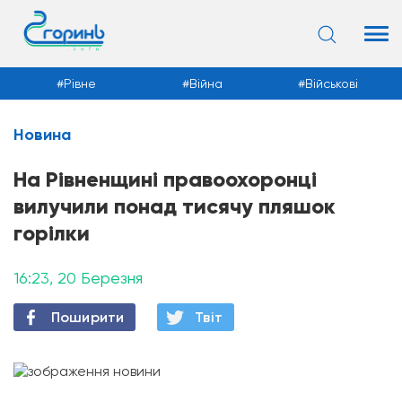
Рівне
Війна
Військові
Новина
Новини
На Рівненщині правоохоронці
вилучили понад тисячу пляшок
горілки
16:23, 20 Березня
Поширити
Твiт