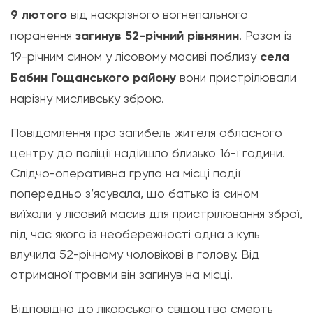
9 лютого
від наскрізного вогнепального
поранення
загинув 52-річний рівнянин
. Разом із
19-річним сином у лісовому масиві поблизу
села
Бабин Гощанського району
вони пристрілювали
нарізну мисливську зброю.
Повідомлення про загибель жителя обласного
центру до поліції надійшло близько 16-ї години.
Слідчо-оперативна група на місці події
попередньо з’ясувала, що батько із сином
виїхали у лісовий масив для пристрілювання зброї,
під час якого із необережності одна з куль
влучила 52-річному чоловікові в голову. Від
отриманої травми він загинув на місці.
Відповідно до лікарського свідоцтва смерть