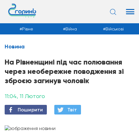
Рівне
Війна
Військові
Новина
Новини
На Рівненщині під час полювання
через необережне поводження зі
зброєю загинув чоловік
11:04, 11 Лютого
Поширити
Твiт