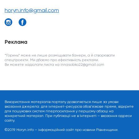
horyn.info@gmail.com
Реклама
*Горинь* може не лише розміщувати банери, а й створювати
спецпроекти. Ми дбаємо про ефективність реклами.
Ви можете надіслати листа на innasobko22@gmail.com
Використання матеріалів порталу дозволяється лише за умови
вказання джерела: для інтернет-ресурсів обов’язкове пряме, відкрите
для пошукових систем гіперпосилання у першому абзаці на
конкретний матеріал. При публікації не в Інтернеті – вказання адреси
сайту.
©2019. Horyn.info – інформаційний сайт про новини Рівненщини.