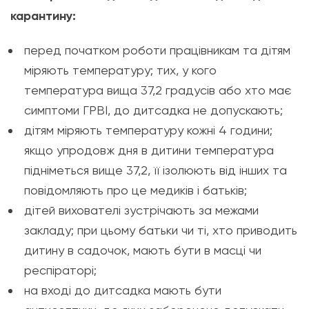
карантину:
перед початком роботи працівникам та дітям
міряють температуру; тих, у кого
температура вища 37,2 градусів або хто має
симптоми ГРВІ, до дитсадка не допускають;
дітям міряють температуру кожні 4 години;
якщо упродовж дня в дитини температура
підніметься вище 37,2, її ізолюють від інших та
повідомляють про це медиків і батьків;
дітей вихователі зустрічають за межами
закладу; при цьому батьки чи ті, хто приводить
дитину в садочок, мають бути в масці чи
респіраторі;
на вході до дитсадка мають бути