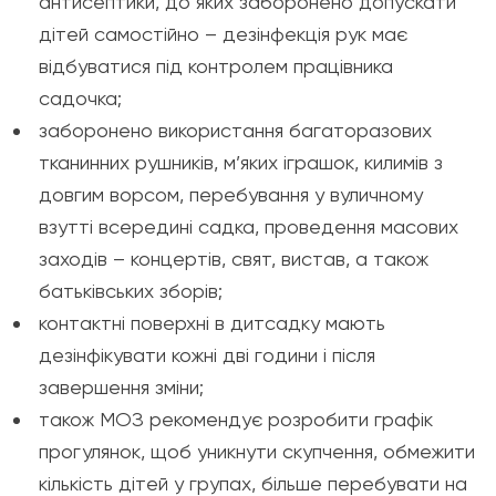
антисептики, до яких заборонено допускати
дітей самостійно – дезінфекція рук має
відбуватися під контролем працівника
садочка;
заборонено використання багаторазових
тканинних рушників, м’яких іграшок, килимів з
довгим ворсом, перебування у вуличному
взутті всередині садка, проведення масових
заходів – концертів, свят, вистав, а також
батьківських зборів;
контактні поверхні в дитсадку мають
дезінфікувати кожні дві години і після
завершення зміни;
також МОЗ рекомендує розробити графік
прогулянок, щоб уникнути скупчення, обмежити
кількість дітей у групах, більше перебувати на