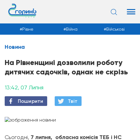
Рівне
Війна
Військові
Новина
Новини
На Рівненщині дозволили роботу
дитячих садочків, однак не скрізь
13:42, 07 Липня
Поширити
Твiт
Сьогодні,
7 липня, обласна комісія ТЕБ і НС