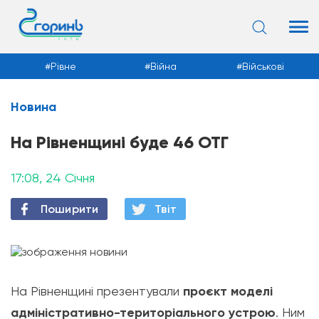
Рівне
Війна
Військові
Новина
Новини
На Рівненщині буде 46 ОТГ
17:08, 24 Січня
Поширити
Твiт
На Рівненщині презентували
проєкт моделі
адміністративно-територіального устрою
. Ним