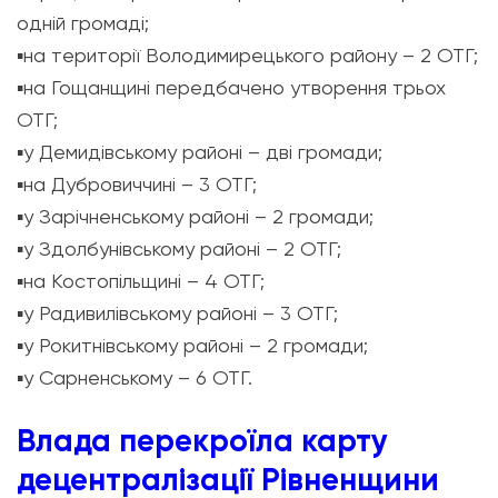
одній громаді;
▪️
на території Володимирецького району – 2 ОТГ;
▪️
на Гощанщині передбачено утворення трьох
ОТГ;
▪️
у Демидівському районі – дві громади;
▪️
на Дубровиччині – 3 ОТГ;
▪️
у Зарічненському районі – 2 громади;
▪️
у Здолбунівському районі – 2 ОТГ;
▪️
на Костопільщині – 4 ОТГ;
▪️
у Радивилівському районі – 3 ОТГ;
▪️
у Рокитнівському районі – 2 громади;
▪️
у Сарненському – 6 ОТГ.
Влада перекроїла карту
децентралізації Рівненщини