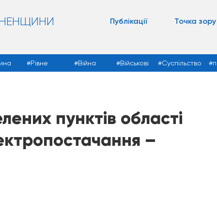
ВНЕНЩИНИ
Публікації
Точка зору
ина
Рівне
Війна
Військові
Суспільство
п
лених пунктів області
ектропостачання –