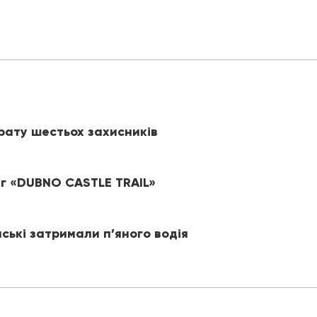
рату шестьох захисників
іг «DUBNO CASTLE TRAIL»
йські затримали п’яного водія