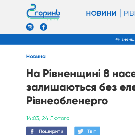
НОВИНИ
РІ
Рівненщ
Новина
На Рівненщині 8 насе
залишаються без ел
Рівнеобленерго
14:03, 24 Лютого
Поширити
Твiт