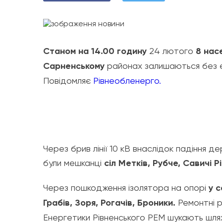
Станом на 14.00 годину
24 лютого
8 нас
Сарненському
районах залишаються без е
Повідомляє
Рівнеобленерго.
Через брив лінії 10 кВ внаслідок падіння 
були мешканці
сіл Метків, Рубче, Савичі Р
Через пошкодження ізолятора на опорі
у с
Грабів, Зоря, Рогачів, Броники.
Ремонтні р
Енергетики Рівненського РЕМ шукають шля