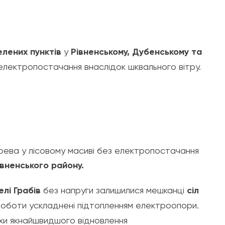
елених пунктів
у
Рівненському, Дубенському та
лектропостачання внаслідок шквального вітру.
дерева у лісовому масиві без електропостачання
івненського району.
елі Грабів
без напруги залишилися мешканці
сіл
оботи ускладнені підтопленням електроопори.
хи якнайшвидшого відновлення