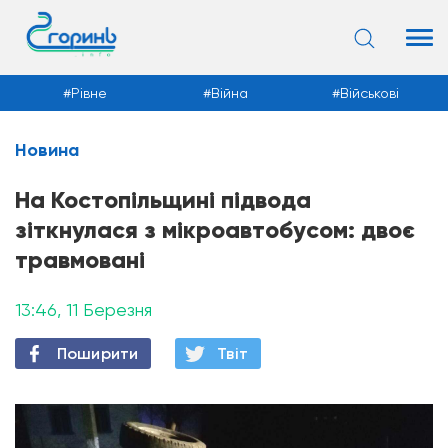
Рівне
Війна
Військові
Новина
Новини
На Костопільщині підвода
зіткнулася з мікроавтобусом: двоє
травмовані
13:46, 11 Березня
Поширити
Твiт