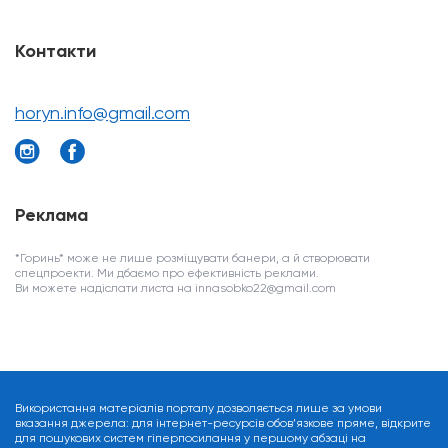
Контакти
horyn.info@gmail.com
Реклама
*Горинь* може не лише розміщувати банери, а й створювати
спецпроекти. Ми дбаємо про ефективність реклами.
Ви можете надіслати листа на innasobko22@gmail.com
Використання матеріалів порталу дозволяється лише за умови
вказання джерела: для інтернет-ресурсів обов’язкове пряме, відкрите
для пошукових систем гіперпосилання у першому абзаці на