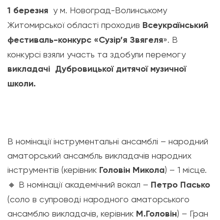
1 березня
у м. Новоград-Волинському
Житомирської області проходив
Всеукраїнський
фестиваль-конкурс «Сузір’я Звягеля
». В
конкурсі взяли участь та здобули перемогу
викладачі Дубровицької дитячої музичної
школи.
В номінації інструментальні ансамблі – народний
аматорський ансамбль викладачів народних
інструментів (керівник
Головін Микола
) – 1 місце.
🔸
В номінації академічний вокал –
Петро Пасько
(соло в супроводі народного аматорського
ансамблю викладачів, керівник
М.Головін
) – Гран