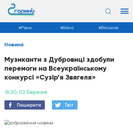
Рівне
Війна
Військові
Новина
Новини
Музиканти з Дубровиці здобули
перемоги на Всеукраїнському
конкурсі «Сузір’я Звягеля»
16:20, 03 Березня
Поширити
Твiт