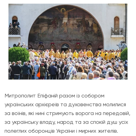
Митрополит Епіфаній разом із собором
українських архієреїв та духовенства молилися
за воїнів, які нині стримують ворога на передовій,
за українську владу, народ та за спокій душ усіх
полеглих оборонців України і мирних жителів.