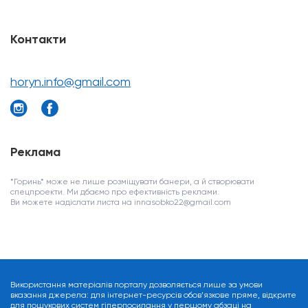
Контакти
horyn.info@gmail.com
Реклама
*Горинь* може не лише розміщувати банери, а й створювати
спецпроекти. Ми дбаємо про ефективність реклами.
Ви можете надіслати листа на innasobko22@gmail.com
Використання матеріалів порталу дозволяється лише за умови
вказання джерела: для інтернет-ресурсів обов’язкове пряме, відкрите
для пошукових систем гіперпосилання у першому абзаці на