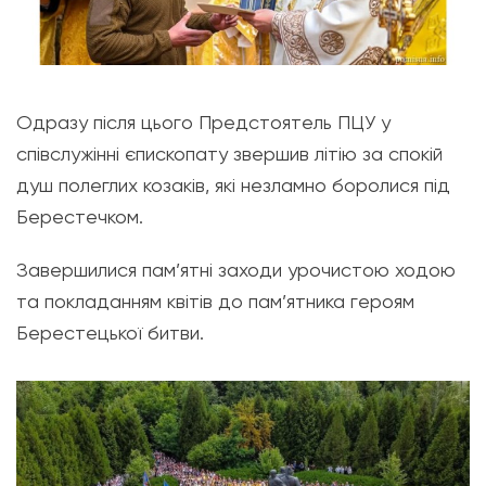
Одразу після цього Предстоятель ПЦУ у
співслужінні єпископату звершив літію за спокій
душ полеглих козаків, які незламно боролися під
Берестечком.
Завершилися пам’ятні заходи урочистою ходою
та покладанням квітів до пам’ятника героям
Берестецької битви.