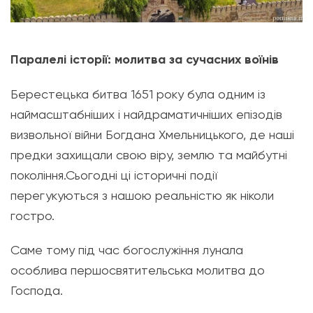
Паралелі історії: молитва за сучасних воїнів
Берестецька битва 1651 року була одним із
наймасштабніших і найдраматичніших епізодів
визвольної війни Богдана Хмельницького, де наші
предки захищали свою віру, землю та майбутні
покоління.Сьогодні ці історичні події
перегукуються з нашою реальністю як ніколи
гостро.
Саме тому під час богослужіння лунала
особлива першосвятительська молитва до
Господа.