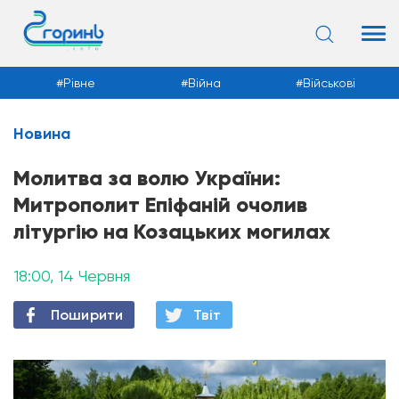
Рівне
Війна
Військові
Новина
Новини
Молитва за волю України:
Митрополит Епіфаній очолив
літургію на Козацьких могилах
18:00, 14 Червня
Поширити
Твiт