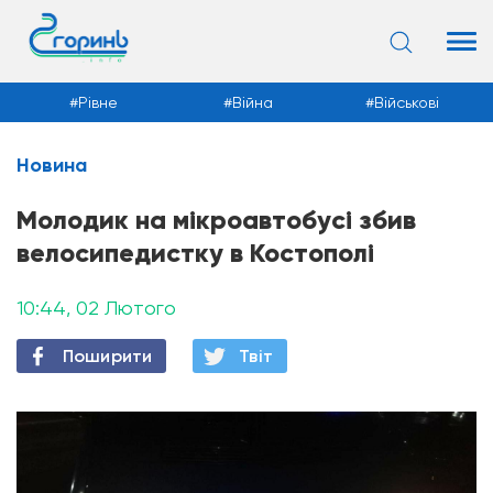
Рівне
Війна
Військові
Новина
Новини
Молодик на мікроавтобусі збив
велосипедистку в Костополі
10:44, 02 Лютого
Поширити
Твiт