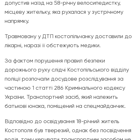
допустив наїзд на 58-річну велосипедистку,
місцеву жительку, яка рухалася у зустрічному
напрямку.
Травмовану у ДТП костопільчанку доставили до
лікарні, наразі її обстежують медики.
За фактом порушення правил безпеки
дорожнього руху слідчі Костопільського відділу
поліції розпочали досудове розслідування за
частиною 1 статті 286 Кримінального кодексу
України. Транспортний засіб, який належить
батькові юнака, поміщений на спецмайданчик.
Відповідно до освідування 18-річний житель
Костополя був тверезий, однак без посвідчення
водія, тому керувати транспортним засобом не