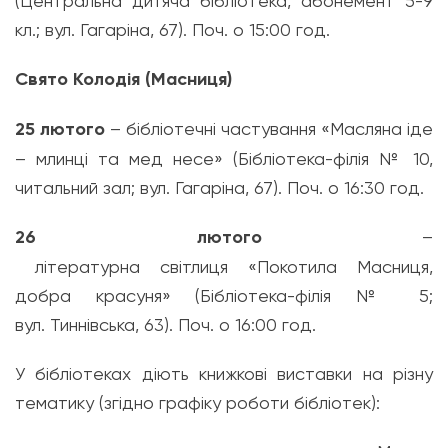
(Центральна
дитяча
бібліотека
, абонемент 5-9
кл.; вул.
Гагаріна
, 67). Поч. о 15
:
00 год.
Свято Колодія (Масниця)
25 лютого
–
бібліотечні
частування
«
Масляна
іде
– млинці та мед несе» (Бібліотека-філія № 10,
читальний зал; вул. Гагаріна, 67). Поч. о 16
:
30 год.
26 лютого
–
літературна
світлиця
«
Покотила
Масниця
,
добра
красуня
» (Бібліотека-філія № 5;
вул.
Тиннівська
, 63). Поч. о 16
:
00 год.
У
бібліотеках
діють
книжкові
виставки
на
різну
тематику (згідно графіку роботи бібліотек):