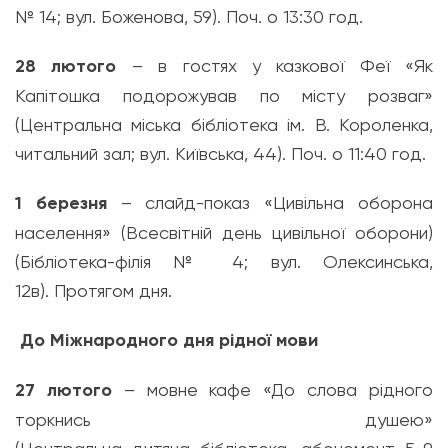
№ 14; вул. Боженова, 59). Поч. о 13
:
30 год.
28 лютого
– в гостях у казкової Феї «Як
Капітошка подорожував по місту розваг»
(Центральна міська бібліотека ім. В. Короленка,
читальний зал; вул. Київська, 44). Поч. о 11
:
40 год.
1
березня
– слайд-показ «
Цивільна
оборона
населення» (Всесвітній день цивільної оборони)
(
Бібліотека-філія
№ 4; вул. Олексинська,
12в).
Протягом
дня.
До
Міжнародного
дня
рідної
мови
27 лютого
–
мовне
кафе «До слова рідного
торкнись душею»