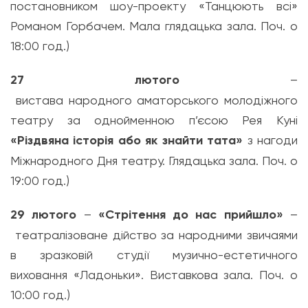
постановником шоу-проекту «
Танцюють всі
»
Романом Горбачем. Мала
глядацька
зала. Поч. о
18:00 год.)
27 лютого
–
вистава
народного
аматорського
молодіжного
театру за однойменною п’єсою Рея Куні
«
Різдвяна
історія або як знайти тата»
з нагоди
Міжнародного Дня театру.
Глядацька
зала. Поч. о
19:00 год.)
29 лютого
–
«
Стрітення
до нас
прийшло
»
–
театралізоване
дійство за народними звичаями
в
зразковій
студії
музично-естетичного
виховання
«
Ладоньки
».
Виставкова
зала. Поч. о
10:00 год.)