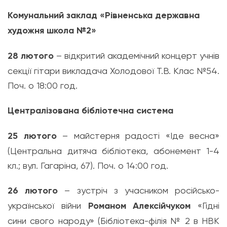
Комунальний
заклад «
Рівненська державна
художня
школа №2»
28 лютого
–
відкритий академічний
концерт
учнів
секції гітари викладача Холодової
Т.В.
Клас
№54.
Поч. о 18:00 год.
Централізована бібліотечна система
25 лютого
–
майстерня
радості
«Іде весна»
(Центральна дитяча бібліотека, абонемент 1-4
кл.; вул. Гагаріна, 67). Поч. о 14
:
00 год.
26 лютого
–
зустріч
з учасником російсько-
української війни
Романом Алексійчуком
«Гідні
сини свого народу» (Бібліотека-філія № 2 в НВК