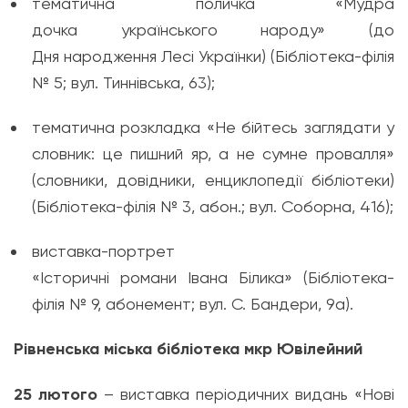
тематична
поличка
«Мудра
дочка
українського
народу» (до
Дня
народження
Лесі Українки) (Бібліотека-філія
№ 5; вул. Тиннівська, 63);
тематична
розкладка
«Не
бійтесь
заглядати
у
словник: це
пишний
яр, а не сумне провалля»
(словники,
довідники
,
енциклопедії
бібліотеки
)
(Бібліотека-філія № 3, абон
.
; вул. Соборна, 416);
виставка
-портрет
«
Історичні
романи
Івана
Білика
» (Бібліотека-
філія № 9, абонемент; вул. С. Бандери, 9а).
Рівненська міська бібліотека мкр Ювілейний
25
лютого
– виставка періодичних видань «Нові