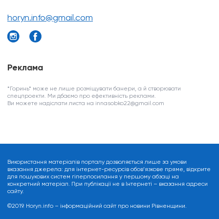
horyn.info@gmail.com
Реклама
*Горинь* може не лише розміщувати банери, а й створювати
спецпроекти. Ми дбаємо про ефективність реклами.
Ви можете надіслати листа на innasobko22@gmail.com
Використання матеріалів порталу дозволяється лише за умови
вказання джерела: для інтернет-ресурсів обов’язкове пряме, відкрите
для пошукових систем гіперпосилання у першому абзаці на
конкретний матеріал. При публікації не в Інтернеті – вказання адреси
сайту.
©2019. Horyn.info – інформаційний сайт про новини Рівненщини.