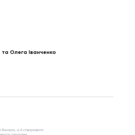
у та Олега Іванченко
 банери, а й створювати
вність реклами.