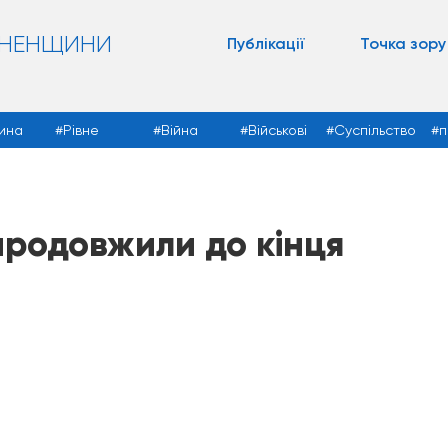
ВНЕНЩИНИ
Публікації
Точка зору
ина
Рівне
Війна
Військові
Суспільство
п
продовжили до кінця