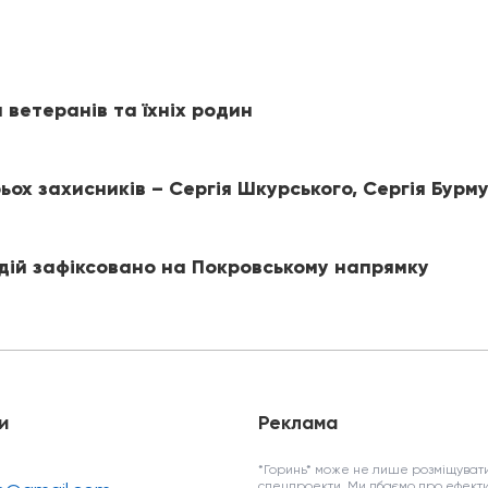
 ветеранів та їхніх родин
ох захисників – Сергія Шкурського, Сергія Бурм
 дій зафіксовано на Покровському напрямку
и
Реклама
*Горинь* може не лише розміщувати
спецпроекти. Ми дбаємо про ефекти