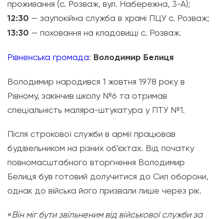
проживання (с. Розваж, вул. Набережна, 3-А);
​12:30
— заупокійна служба в храмі ПЦУ с. Розваж;
​13:30
— поховання на кладовищі с. Розваж.
Рівненська громада
:
Володимир Белиця
Володимир народився 1 жовтня 1978 року в
Рівному, закінчив школу №6 та отримав
спеціальність маляра-штукатура у ПТУ №1.
Після строкової служби в армії працював
будівельником на різних об’єктах. Від початку
повномасштабного вторгнення Володимир
Белиця був готовий долучитися до Сил оборони,
однак до війська його призвали лише через рік.
«
Він міг бути звільненим від військової служби за