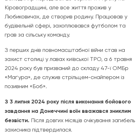
Кіровоградщині, але все життя прожив у
Любиковичах, де створив родину. Працював у
будівельній сфері, захоплювався футболом та
грав за сільську команду.
З перших днів повномасштабної війни став на
захист столиці у лавах київської ТРО, а 6 травня
2024 року був призваний до складу 47-ї ОМБр
«Маґура», де служив стрільцем-снайпером із
позивним «Боб».
З 3 липня 2024 року після виконання бойового
завдання на Донеччині воїн вважався зниклим
безвісти.
Після довгих місяців очікування загибель
захисника підтвердилася.