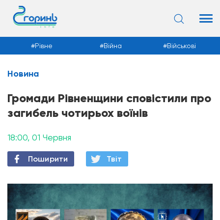
Рівне
Війна
Військові
Новина
Новини
Громади Рівненщини сповістили про
загибель чотирьох воїнів
18:00, 01 Червня
Поширити
Твiт