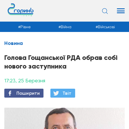
Рівне
Війна
Військові
Новина
Новини
Голова Гощанської РДА обрав собі
нового заступника
17:23, 25 Березня
Поширити
Твiт