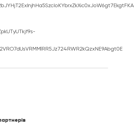
T2ExInjhHa5SzcIoKYbrxZkXic0xJoW6gt7EkgtFKA&fre
kUTyUTkjf9s-
L02VRO7dUsVRMMlRR5Jz724RWR2kQzxNE9Abgt0E
партнерів