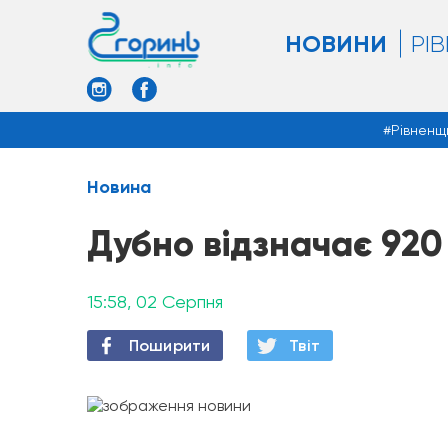
НОВИНИ
РІ
Рівненщ
Новина
Дубно відзначає 920
15:58, 02 Серпня
Поширити
Твiт