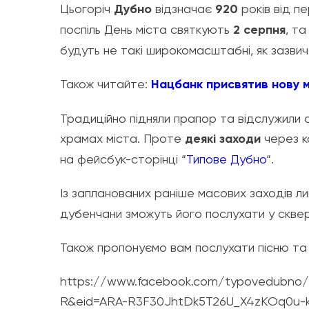
Цьогоріч
Дубно
відзначає
920
років від пе
поспіль День міста святкують
2 серпня
, т
будуть не такі широкомасштабні, як зазвич
Також читайте:
Нацбанк присвятив нову м
Традиційно підняли прапор та відслужили св
храмах міста. Проте
деякі заходи
через к
на фейсбук-сторінці “
Типове Дубно
“.
Із запланованих раніше масових заходів 
дубенчани зможуть його послухати у сквері
Також пропонуємо вам послухати пісню та
https://www.facebook.com/typovedubno/
R&eid=ARA-R3F30JhtDk5T26U_X4zKOq0u-k