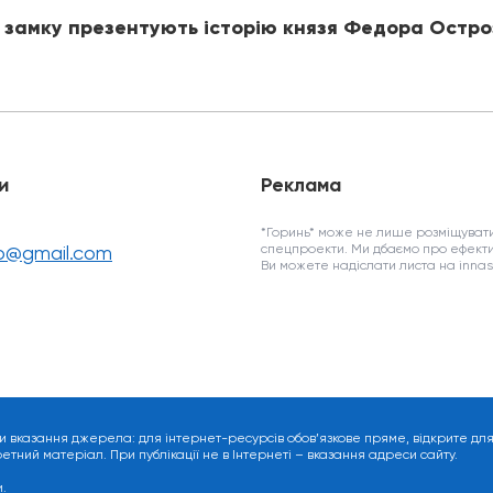
 замку презентують історію князя Федора Остро
и
Реклама
*Горинь* може не лише розміщувати
fo@gmail.com
спецпроекти. Ми дбаємо про ефекти
Ви можете надіслати листа на inn
и вказання джерела: для інтернет-ресурсів обов’язкове пряме, відкрите дл
ний матеріал. При публікації не в Інтернеті – вказання адреси сайту.
.