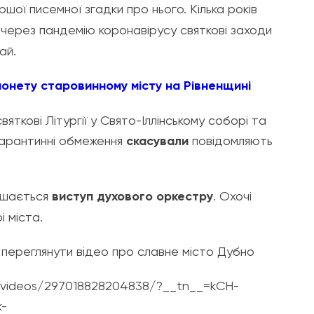
ршої писемної згадки про нього. Кілька років
а через пандемію коронавірусу святкові заходи
ай.
онету старовинному місту на Рівненщині
яткові Літургії у Свято-Іллінському соборі та
арантинні обмеження
скасували
повідомляють
лишається
виступ духового оркестру
. Охочі
 міста.
 переглянути відео про славне місто Дубно
videos/297018828204838/?__tn__=kCH-
-