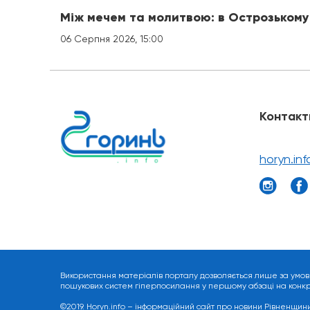
Між мечем та молитвою: в Острозькому
06 Серпня 2026, 15:00
Контакт
horyn.in
Використання матеріалів порталу дозволяється лише за умов
пошукових систем гіперпосилання у першому абзаці на конкрет
©2019. Horyn.info – інформаційний сайт про новини Рівненщини