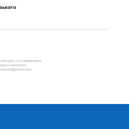
зького
 банери, а й створювати
вність реклами.
asobko22@gmail.com
я