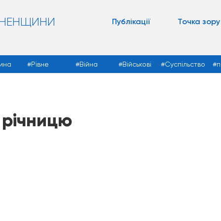
ВНЕНЩИНИ
Публікації
Точка зору
ина
Рівне
Війна
Військові
Суспільство
п
 річницю