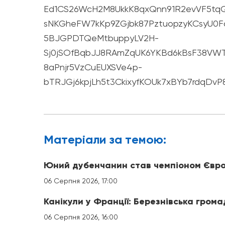
Ed1CS26WcH2M8UkkK8qxQnn91R2evVF5tqQO
sNKGheFW7kKp9ZGjbk87PztuopzyKCsyU0Fdt
5BJGPDTQeMtbuppyLV2H-
Sj0jSOfBqbJJ8RAmZqUK6YKBd6kBsF38VWT
8aPnjr5VzCuEUXSVe4p-
bTRJGj6kpjLh5t3CkixyfKOUk7xBYb7rdq
Матерiали за темою:
Юний дубенчанин став чемпіоном Євро
06 Серпня 2026, 17:00
Канікули у Франції: Березнівська гром
06 Серпня 2026, 16:00