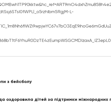
MBwh1TP90kktw&hc_ref=ART9mO4dxhZmu858h4e2bJYHj
Ssj6STsI0fWPLl_o5rzhIbm5RgjM-L-
IC_1m8Nh6fiWZi9wpjwYC67v7bO3EqE9ihoGe6mGdUuZp
DvP868bT1tF6YhuR0DzTE4zEumpWSGCMDIzaxA_IZ3ep
пи з бейсболу
ада оздоровила дітей за підтримки міжнародних 