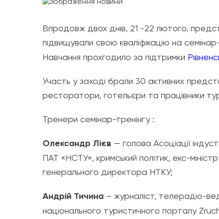
Впродовж двох днів, 21 -22 лютого, предс
підвищували свою кваліфікацію на семінар
Навчання прохгодило за підтримки
Рівненс
Участь у заході брали 30 активних предста
ресторатори, готельєри та працівники тур
Тренери семінар-тренінгу :
Олександр Лієв
— голова Асоціації індуст
ПАТ «НСТУ», кримський політик, екс-мініст
генерального директора НТКУ;
Андрій Тичина
– журналіст, телерадіо-вед
національного туристичного порталу Zruch