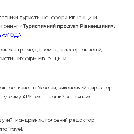
тавники туристичної сфери Рівненщини
-тренінг
«Туристичний продукт Рівненщини».
ької ОДА.
вників громад, громадських організацій,
истичних фірм Рівненщини.
рії гостинності України, виконавчий директор
р туризму АРК, екс-перший заступник
учий, мандрівник, головний редактор
noTravel.