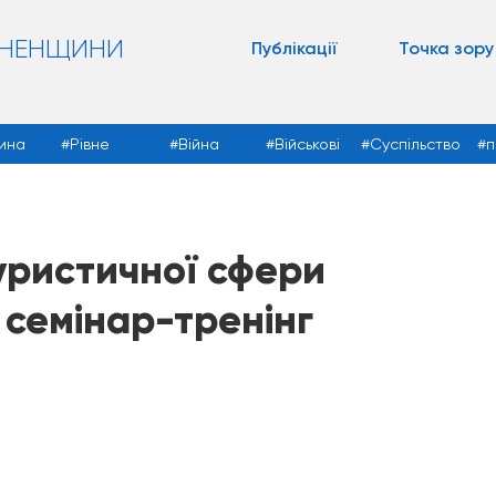
ВНЕНЩИНИ
Публікації
Точка зору
ина
Рівне
Війна
Військові
Суспільство
п
уристичної сфери
семінар-тренінг