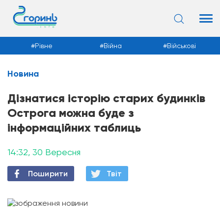
Рівне
Війна
Військові
Новина
Новини
Дізнатися історію старих будинків
Острога можна буде з
інформаційних таблиць
14:32, 30 Вересня
Поширити
Твiт