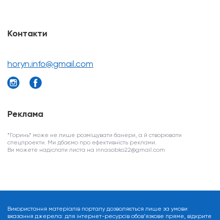
Контакти
horyn.info@gmail.com
Реклама
*Горинь* може не лише розміщувати банери, а й створювати
спецпроекти. Ми дбаємо про ефективність реклами.
Ви можете надіслати листа на innasobko22@gmail.com
Використання матеріалів порталу дозволяється лише за умови
вказання джерела: для інтернет-ресурсів обов’язкове пряме, відкрите