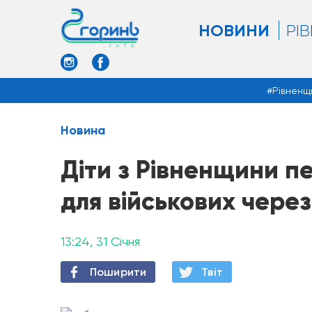
НОВИНИ
РІ
Рівненщ
Новина
Діти з Рівненщини п
для військових через
13:24, 31 Січня
Поширити
Твiт