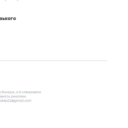
зького
 банери, а й створювати
вність реклами.
asobko22@gmail.com