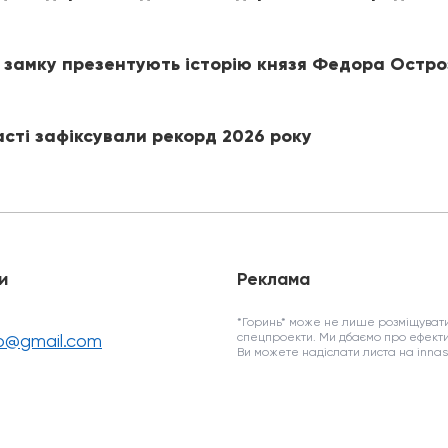
 замку презентують історію князя Федора Остро
асті зафіксували рекорд 2026 року
и
Реклама
*Горинь* може не лише розміщувати
fo@gmail.com
спецпроекти. Ми дбаємо про ефекти
Ви можете надіслати листа на inn