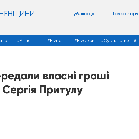
ВНЕНЩИНИ
Публікації
Точка зору
ина
Рівне
Війна
Військові
Суспільство
п
ередали власні гроші
 Сергія Притулу