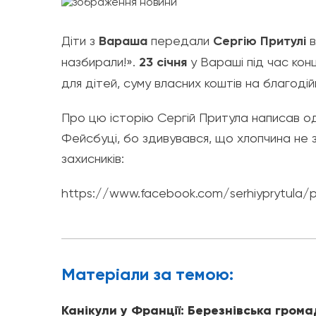
Діти з
Вараша
передали
Сергію Притулі
в
назбирали!».
23 січня
у Вараші під час кон
для дітей, суму власних коштів на благодій
Про цю історію Сергій Притула написав одр
Фейсбуці, бо здивувався, що хлопчина не з
захисників:
https://www.facebook.com/serhiyprytula/
Матерiали за темою:
Канікули у Франції: Березнівська гром