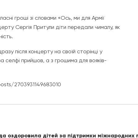
ласні гроші зі словами «Ось, ми для Армії
церту Сергія Притули діти передали чималу, як
ність.
азу після концерту на своїй сторінці у
а селфі прийшов, а з грошима для вояків-
posts/2703931149683010
ада оздоровила дітей за підтримки міжнародних 