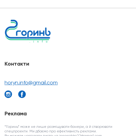
Контакти
horyn.info@gmail.com
Реклама
*Горинь* може не лише розміщувати банери, а й створювати
спецпроекти. Ми дбаємо про ефективність реклами.
Ви можете надіслати листа на innasobko22@gmail.com