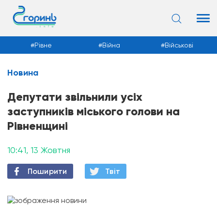
Рівне
Війна
Військові
Новина
Новини
Депутати звільнили усіх
заступників міського голови на
Рівненщині
10:41, 13 Жовтня
Поширити
Твiт