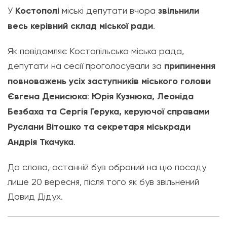
У
Костополі
міські депутати вчора
звільнили
весь керівний склад міської ради
.
Як повідомляє Костопільська міська рада,
депутати на сесії проголосували за
припинення
повноважень усіх заступників міського голови
Євгена Денисюка
:
Юрія Кузнюка, Леоніда
Безбаха та Сергія Герука, керуючої справами
Руслани Вітошко та секретаря міськради
Андрія Ткачука
.
До слова, останній був обраний на цю посаду
лише 20 вересня, після того як був звільнений
Давид Дідух.