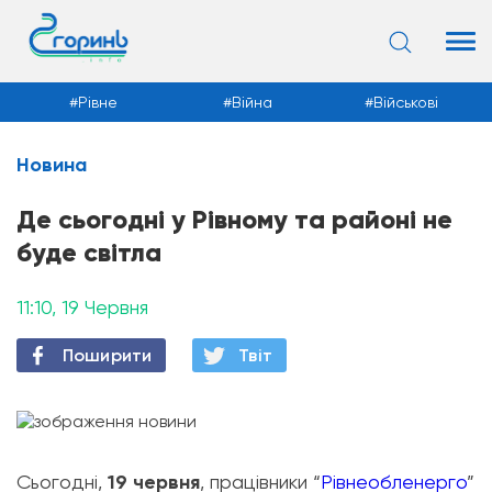
Рівне
Війна
Військові
Новина
Новини
Де сьогодні у Рівному та районі не
буде світла
11:10, 19 Червня
Поширити
Твiт
Сьогодні,
19 червня
, працівники “
Рівнеобленерго
”