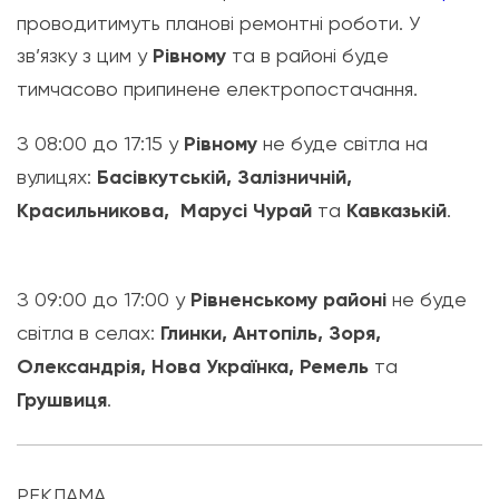
проводитимуть планові ремонтні роботи. У
зв’язку з цим у
Рівному
та в районі буде
тимчасово припинене електропостачання.
З 08:00 до 17:15 у
Рівному
не буде світла на
вулицях:
Басівкутській, Залізничній,
Красильникова, Марусі Чурай
та
Кавказькій
.
З 09:00 до 17:00 у
Рівненському районі
не буде
світла в селах:
Глинки, Антопіль, Зоря,
Олександрія, Нова Українка, Ремель
та
Грушвиця
.
РЕКЛАМА