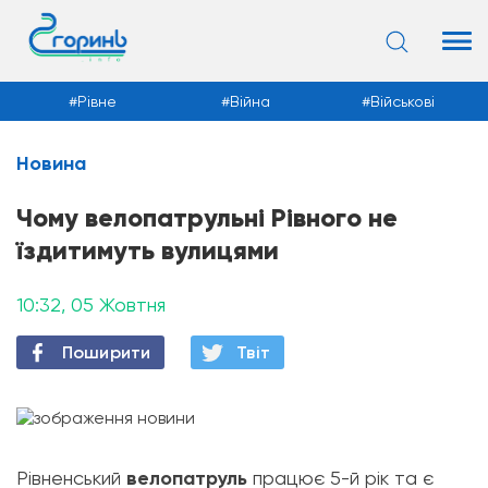
Рівне
Війна
Військові
Новина
Новини
Чому велопатрульні Рівного не
їздитимуть вулицями
10:32, 05 Жовтня
Поширити
Твiт
Рівненський
велопатруль
працює 5-й рік та є