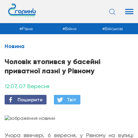
Рівне
Війна
Військові
Новина
Новини
Чоловік втопився у басейні
приватної лазні у Рівному
12:07, 07 Вересня
Поширити
Твiт
Учора ввечері, 6 вересня, у Рівному на вулиці