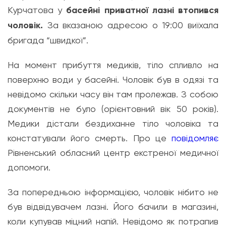
Курчатова у
басейні приватної лазні втопився
чоловік.
За вказаною адресою о 19:00 виїхала
бригада “швидкої”.
На момент прибуття медиків, тіло спливло на
поверхню води у басейні. Чоловік був в одязі та
невідомо скільки часу він там пролежав. З собою
документів не було (орієнтовний вік 50 років).
Медики дістали бездиханне тіло чоловіка та
констатували його смерть. Про це
повідомляє
Рівненський обласний центр екстреної медичної
допомоги.
За попередньою інформацією, чоловік нібито не
був відвідувачем лазні. Його бачили в магазині,
коли купував міцний напій. Невідомо як потрапив