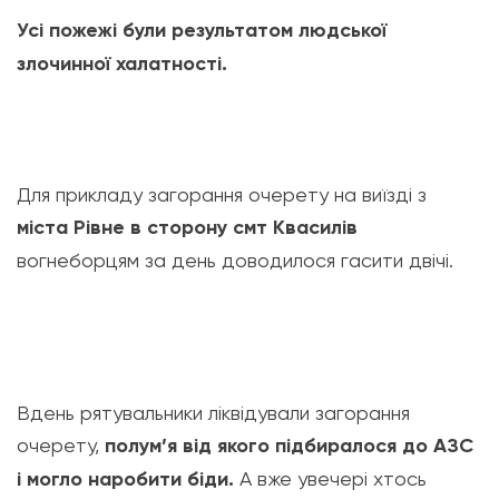
Усі пожежі були результатом людської
злочинної халатності.
Для прикладу загорання очерету на виїзді з
міста Рівне в сторону смт Квасилів
вогнеборцям за день доводилося гасити двічі.
Вд
ень рятувальники ліквідували загорання
очерету,
полум’я від якого підбиралося до АЗС
і могло наробити біди.
А вже увечері хтось