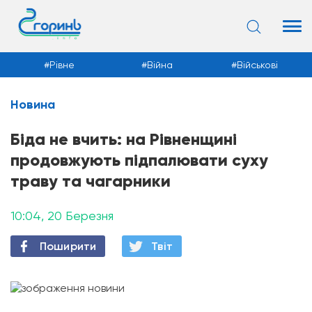
Рівне
Війна
Військові
Новина
Новини
Біда не вчить: на Рівненщині
продовжують підпалювати суху
траву та чагарники
10:04, 20 Березня
Поширити
Твiт