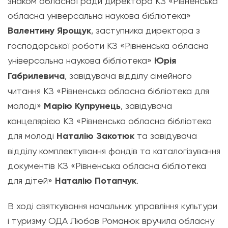
знаком обласної ради директора КЗ «Рівненська
обласна універсальна наукова бібліотека»
Валентину Ярощук
, заступника директора з
господарської роботи КЗ «Рівненська обласна
універсальна наукова бібліотека»
Юрія
Габрилевича
, завідувача відділу сімейного
читання КЗ «Рівненська обласна бібліотека для
молоді»
Марію Купрунець
, завідувача
канцелярією КЗ «Рівненська обласна бібліотека
для молоді
Наталію Закотюк
та завідувача
відділу комплектування фондів та каталогізування
документів КЗ «Рівненська обласна бібліотека
для дітей»
Наталію Потапчук
.
В ході святкування начальник управління культури
і туризму ОДА Любов Романюк вручила обласну