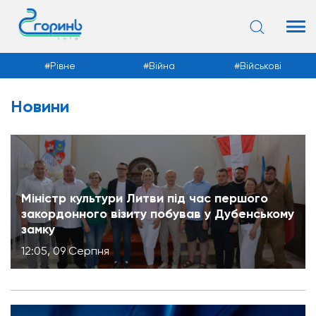
Рівне
Війна
Військові
Новини
Новини
Міністр культури Литви під час першого
закордонного візиту побував у Дубенському
замку
12:05, 09 Серпня