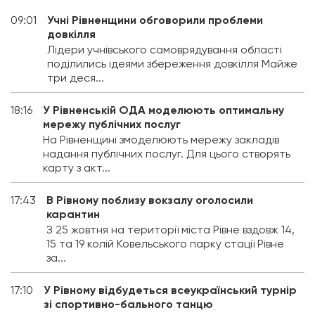
09:01
Учні Рівненщини обговорили проблеми
довкілля
Лідери учнівського самоврядування області
поділились ідеями збереження довкілля Майже
три деся...
18:16
У Рівненській ОДА моделюють оптимальну
мережу публічних послуг
На Рівненщині змоделюють мережу закладів
надання публічних послуг. Для цього створять
карту з акт...
17:43
В Рівному поблизу вокзалу оголосили
карантин
З 25 жовтня на території міста Рівне вздовж 14,
15 та 19 колій Ковельського парку стації Рівне
за...
17:10
У Рівному відбудеться всеукраїнський турнір
зі спортивно-бального танцю