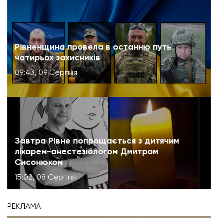
Рівненщина провела в останню путь
чотирьох захисників
09:43, 09 Серпня
Завтра Рівне попрощається з дитячим
лікарем-анестезіологом Дмитром
Сисонюком
15:02, 08 Серпня
РЕКЛАМА