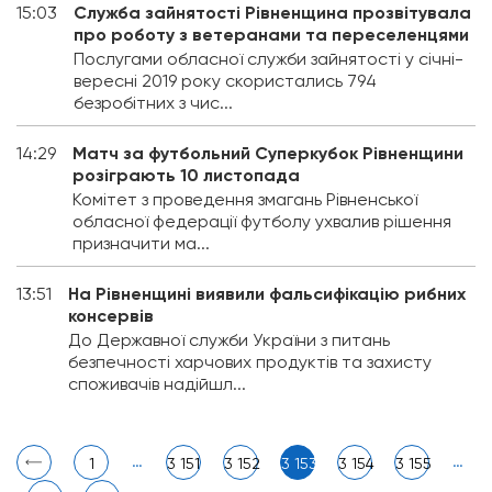
15:03
Служба зайнятості Рівненщина прозвітувала
про роботу з ветеранами та переселенцями
Послугами обласної служби зайнятості у січні-
вересні 2019 року скористались 794
безробітних з чис...
14:29
Матч за футбольний Суперкубок Рівненщини
розіграють 10 листопада
Комітет з проведення змагань Рівненської
обласної федерації футболу ухвалив рішення
призначити ма...
13:51
На Рівненщині виявили фальсифікацію рибних
консервів
До Державної служби України з питань
безпечності харчових продуктів та захисту
споживачів надійшл...
…
…
1
3 151
3 152
3 153
3 154
3 155