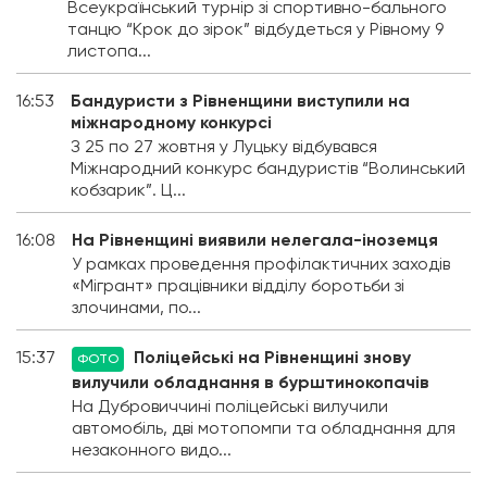
Всеукраїнський турнір зі спортивно-бального
танцю “Крок до зірок” відбудеться у Рівному 9
листопа...
16:53
Бандуристи з Рівненщини виступили на
міжнародному конкурсі
З 25 по 27 жовтня у Луцьку відбувався
Міжнародний конкурс бандуристів “Волинський
кобзарик”. Ц...
16:08
На Рівненщині виявили нелегала-іноземця
У рамках проведення профілактичних заходів
«Мігрант» працівники відділу боротьби зі
злочинами, по...
15:37
Поліцейські на Рівненщині знову
ФОТО
вилучили обладнання в бурштинокопачів
На Дубровиччині поліцейські вилучили
автомобіль, дві мотопомпи та обладнання для
незаконного видо...