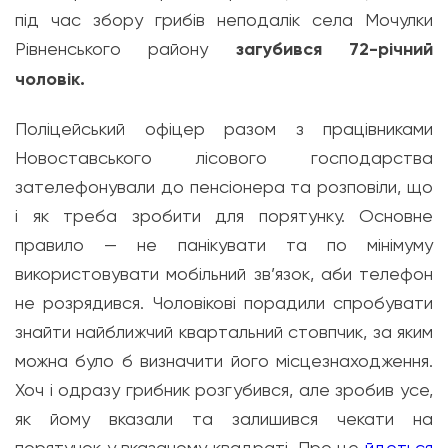
під час збору грибів неподалік села Мочулки
Рівненського району
загубився 72-річний
чоловік.
Поліцейський офіцер разом з працівниками
Новоставського лісового господарства
зателефонували до пенсіонера та розповіли, що
і як треба зробити для порятунку. Основне
правило — не панікувати та по мінімуму
використовувати мобільний зв’язок, аби телефон
не розрядився. Чоловікові порадили спробувати
знайти найближчий квартальний стовпчик, за яким
можна було б визначити його місцезнаходження.
Хоч і одразу грибник розгубився, але зробив усе,
як йому вказали та залишився чекати на
порятунок у вказаному квадраті. Про це
йдеться