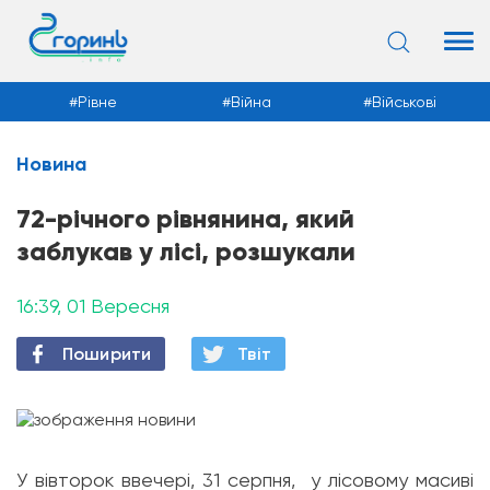
Рівне
Війна
Військові
Новина
Новини
72-річного рівнянина, який
заблукав у лісі, розшукали
16:39, 01 Вересня
Поширити
Твiт
У вівторок ввечері, 31 серпня, у лісовому масиві