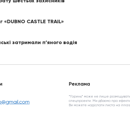
рату шестьох захисників
іг «DUBNO CASTLE TRAIL»
йські затримали п’яного водія
и
Реклама
*Горинь* може не лише розміщувати
fo@gmail.com
спецпроекти. Ми дбаємо про ефекти
Ви можете надіслати листа на inn