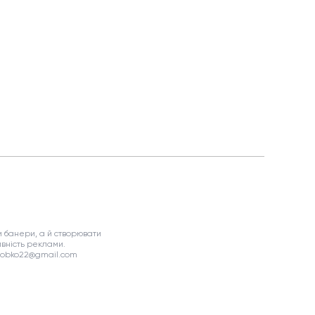
 банери, а й створювати
вність реклами.
asobko22@gmail.com