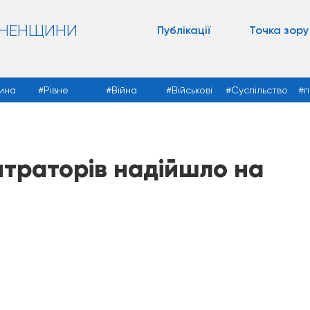
ВНЕНЩИНИ
Публікації
Точка зору
ина
Рівне
Війна
Військові
Суспільство
п
нтраторів надійшло на