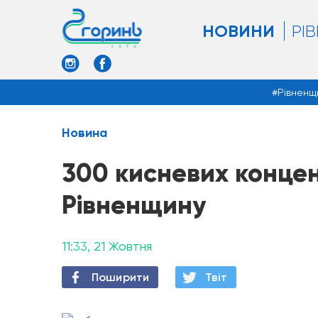
НОВИНИ
РІ
Рівненщ
Новина
300 кисневих конце
Рівненщину
11:33, 21 Жовтня
Поширити
Твiт