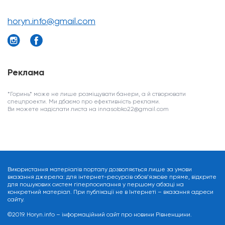
horyn.info@gmail.com
Реклама
*Горинь* може не лише розміщувати банери, а й створювати
спецпроекти. Ми дбаємо про ефективність реклами.
Ви можете надіслати листа на innasobko22@gmail.com
Використання матеріалів порталу дозволяється лише за умови
вказання джерела: для інтернет-ресурсів обов’язкове пряме, відкрите
для пошукових систем гіперпосилання у першому абзаці на
конкретний матеріал. При публікації не в Інтернеті – вказання адреси
сайту.
©2019. Horyn.info – інформаційний сайт про новини Рівненщини.