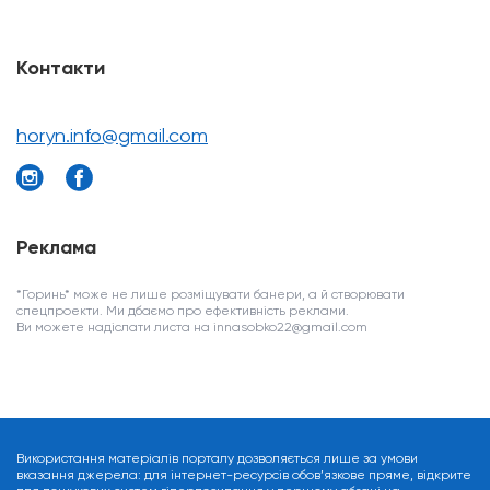
Контакти
horyn.info@gmail.com
Реклама
*Горинь* може не лише розміщувати банери, а й створювати
спецпроекти. Ми дбаємо про ефективність реклами.
Ви можете надіслати листа на innasobko22@gmail.com
Використання матеріалів порталу дозволяється лише за умови
вказання джерела: для інтернет-ресурсів обов’язкове пряме, відкрите