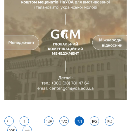
…
…
1
189
190
191
192
193
195