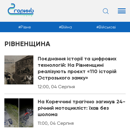
Рівне
Війна
Військові
РІВНЕНЩИНА
Новини
Поєднання історії та цифрових
технологій: На Рівненщині
реалізують проєкт «110 історій
Острозького замку»
12:00, 04 Серпня
На Кореччині трагічно загинув 24-
річний мотоцикліст: їхав без
шолома
11:00, 04 Серпня