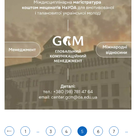
…
…
1
3
4
5
6
7